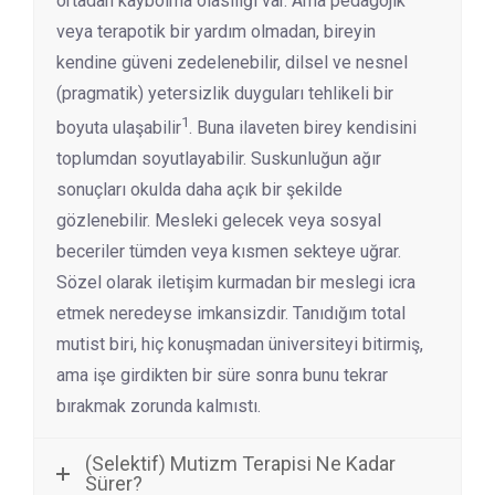
ortadan kaybolma olasılığı var. Ama pedagojik
veya terapotik bir yardım olmadan, bireyin
kendine güveni zedelenebilir, dilsel ve nesnel
(pragmatik) yetersizlik duyguları tehlikeli bir
1
boyuta ulaşabilir
. Buna ilaveten birey kendisini
toplumdan soyutlayabilir. Suskunluğun ağır
sonuçları okulda daha açık bir şekilde
gözlenebilir. Mesleki gelecek veya sosyal
beceriler tümden veya kısmen sekteye uğrar.
Sözel olarak iletişim kurmadan bir meslegi icra
etmek neredeyse imkansizdir. Tanıdığım total
mutist biri, hiç konuşmadan üniversiteyi bitirmiş,
ama işe girdikten bir süre sonra bunu tekrar
bırakmak zorunda kalmıstı.
(Selektif) Mutizm Terapisi Ne Kadar
Sürer?