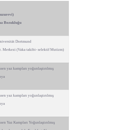
uzurevi)
şma Bozukluğu
niversität Dortmund
 Merkezi (Vaka takibi- selektif Mutizm)
en yaz kampları yoğunlaştırılmış
anya
en yaz kampları yoğunlaştırılmış
anya
sen Yaz Kampları Yoğunlaştırılmış