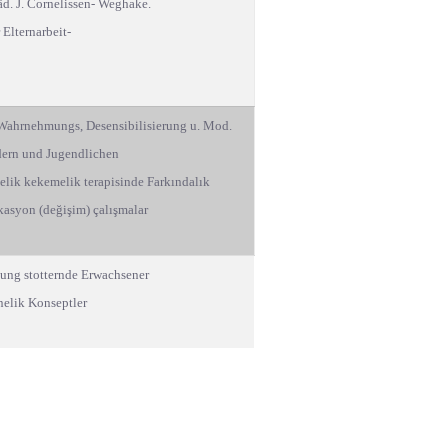
Päd. J. Cornelissen- Weghake.
Elternarbeit-
Wahrnehmungs, Desensibilisierung u. Mod.
ndern und Jugendlichen
nelik kekemelik terapisinde Farkındalık
kasyon (değişim) çalışmalar
lung stotternde Erwachsener
nelik Konseptler