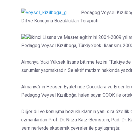
Pedagog Veysel Kızılbo
Dil ve Konuşma Bozuklukları Terapisti
İkinci Lisans ve Master eğitimini 2004-2009 yıll
Pedagog Veysel Kızılboğa, Türkiye’deki lisansını, 200
Almanya ‘daki Yüksek lisans bitirme tezini ”Türkiye’de
sunumlar yapmaktadır. Selektif mutizm hakkında yazdığ
Almanya’nın Hessen Eyaletinde Çocuklara ve Ergenlere 
Pedagog Veysel Kızılboğa, halen sayın COOK ile ortak 
Diğer dil ve konuşma bozukluklarının yanı sıra özelli
uzmanlardan Prof. Dr. Nitza Katz-Bernstein, Päd. Dr. Katj
seminerlerde akademik çevreler ile paylaşmıştır.