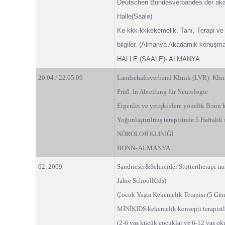
Deutschen Bundesverbandes der aka
Halle(Saale)
Ke-kkk-kkkekemelik. Tanı, Terapi ve
bilgiler. (Almanya Akadamik konu
ş
ma
HALLE (SAALE)- ALMANYA
20.04 / 22.05.09
Landschaftsverband Klinik (LVR)- Kli
Prüß. In Abteilung für Neurologie
Ergenler ve yetişkinlere yönelik Bonn 
Yoğunlaştırılmış terapisinde 5 Hafta
NÖROLOJİ KLINIĞİ
BONN- ALMANYA
02. 2009
Sandrieser&Schneider Stottertherapi im
Jahre SchoolKids)
Çocuk Yaşta Kekemelik Terapisi (5 Gün
MİNİKIDS kekemelik konsepti terapistli
(2-6 yaş küçük çoçuklar ve 6-12 yaş oku