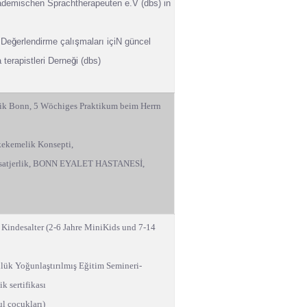
demischen Sprachtherapeuten e.V (dbs) in
 De
ğ
erlendirme çalı
ş
maları içiN güncel
 terapistleri Derne
ğ
i (dbs)
nik Bonn, 5 Wöchiges Praktikum beim Herrn
kekemelik Konsepti,
lık satjerlik, BONN EYALET HASTANESİ,
 Kindesalter (2-6 Jahre MiniKids und 7-14
lük Yoğunlaştırılmış Eğitim Semineri-
k sertifikası
l çocukları)