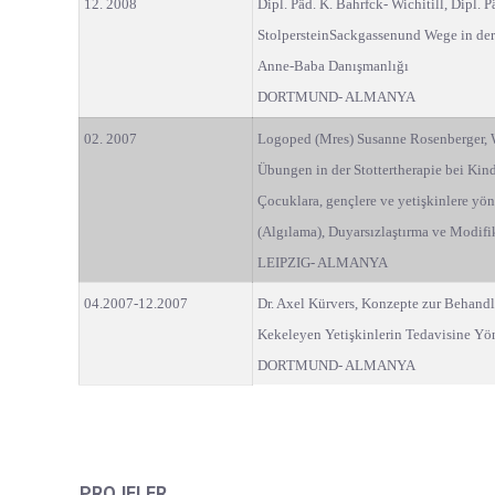
12. 2008
Dipl. Päd. K. Bahrfck- Wichitill, Dipl. 
StolpersteinSackgassenund Wege in der 
Anne-Baba Danışmanlığı
DORTMUND- ALMANYA
02. 2007
Logoped (Mres) Susanne Rosenberger, 
Übungen in der Stottertherapie bei Ki
Çocuklara, gençlere ve yetişkinlere yö
(Algılama), Duyarsızlaştırma ve Modifi
LEIPZIG- ALMANYA
04.2007-12.2007
Dr. Axel Kürvers, Konzepte zur Behand
Kekeleyen Yetişkinlerin Tedavisine Yö
DORTMUND- ALMANYA
PROJELER