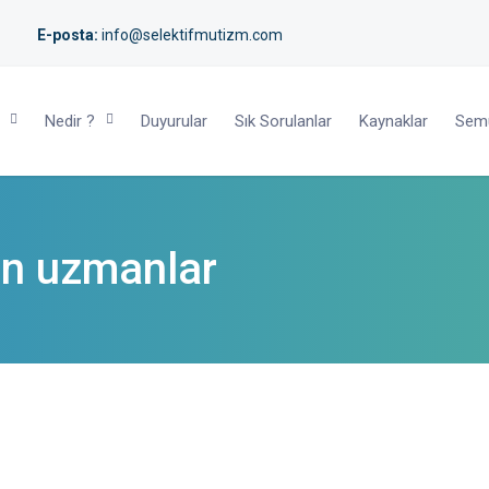
E-posta:
info@selektifmutizm.com
Nedir ?
Duyurular
Sık Sorulanlar
Kaynaklar
Semu
n uzmanlar