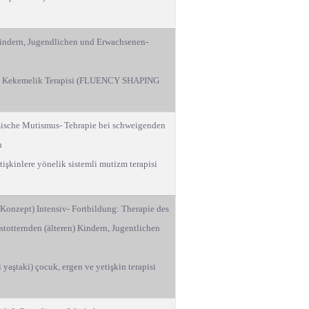
Kindern, Jugendlichen und Erwachsenen-
rde Kekemelik Terapisi (FLUENCY SHAPING
mische Mutismus- Tehrapie bei schweigenden
n
işkinlere yönelik sistemli mutizm terapisi
Konzept) Intensiv- Fortbildung: Therapie des
stotternden (älteren) Kindern, Jugentlichen
 yaştaki) çocuk, ergen ve yetişkin terapisi