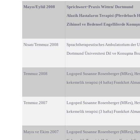
Mayıs/Eylül 2008
Sprichwort~Praxis Witten/ Dortmund
Afazik Hastaların Terapisi (Pferdebach H
Zihinsel ve Bedensel Engellilerde Konu
Nisan/Temmuz 2008
Sprachtherapeutisches Ambulatorium der U
Dortmund Üniversitesi Dil ve Konuşma Boz.
Temmuz 2008
Logoped Susanne Rosenberger (MRes), Hess
kekemelik terapisi (4 hafta) Frankfurt Alm
Temmuz 2007
Logoped Susanne Rosenberger (MRes), Hess
kekemelik terapisi (3 hafta) Frankfurt Alm
Mayıs ve Ekim 2007
Logoped Susanne Rosenberger (MRes), Hes