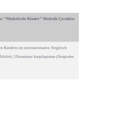
pe: “Mutistische Kinder” Mutistik Çocuklar
den Kindern im internationalen Vergleich
leleri; Ulusararası karşılaştırma (Araştırma