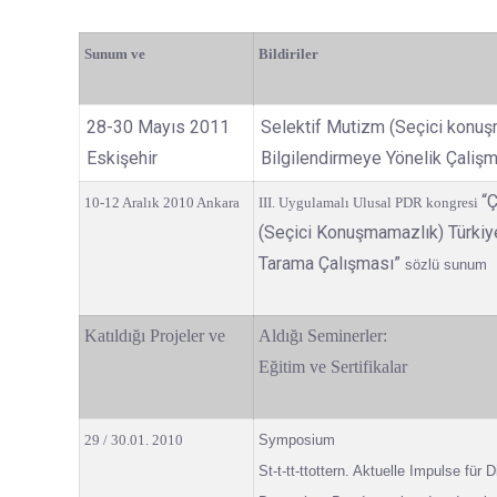
Sunum ve
Bildiriler
28-30 Mayıs 2011
Selektif Mutizm (Seçici konuş
Eskişehir
Bilgilendirmeye Yönelik Çaliş
“
10-12 Aralık 2010 Ankara
III. Uygulamalı Ulusal PDR kongresi
(Seçici Konuşmamazlık) Türkiy
Tarama Çalışması”
sözlü sunum
Katıldığı Projeler ve
Aldığı Seminerler:
Eğitim ve Sertifikalar
29 / 30.01. 2010
Symposium
St-t-tt-ttottern. Aktuelle Impulse für