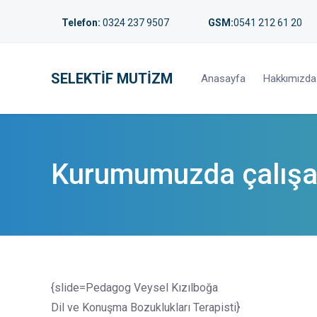
Telefon:
0324 237 9507
GSM:
0541 212 61 20
SELEKTIF MUTIZM
Anasayfa
Hakkımızda
Kurumumuzda çalışa
{slide=Pedagog Veysel Kızılboğa
Dil ve Konuşma Bozuklukları Terapisti}