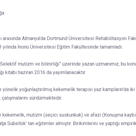
ğa
arı arasında Almanya’da Dortmund Üniversitesi Rehabilitasyon Fak
3 yılında İnonü Üniversitesi Eğitim Fakültesinde tamamladı.
 Selektif mutizm ve bilinirliği” üzerinde yazan uzmanımız, bu ko
ı kitabı haziran 2016 da yayımlanacaktır.
yönelik yoğunlaştırılmış kekemelik terapisi yaz kampların’da iki 
çalışmalarını sürdürmektedir.
kle kekemelik, mutizm (seçici suskunkuk) ve afazi (Konuşma kaybı
a Subellok’ tan eğitimler almıştır. Birikimlerini ve yaptığı empirik