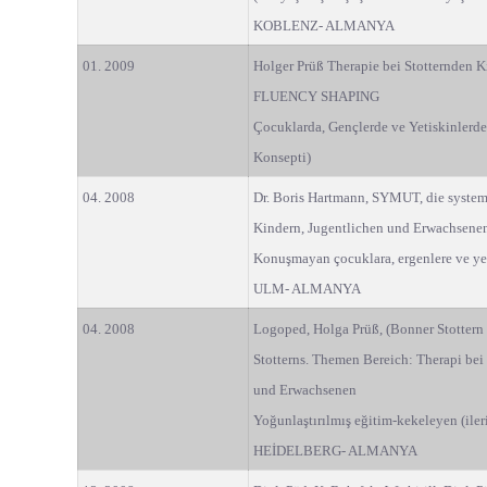
KOBLENZ- ALMANYA
01. 2009
Holger Prüß Therapie bei Stotternden 
FLUENCY SHAPING
Çocuklarda, Gençlerde ve Yetiskinle
Konsepti)
04. 2008
Dr. Boris Hartmann, SYMUT, die syste
Kindern, Jugentlichen und Erwachsene
Konuşmayan çocuklara, ergenlere ve yet
ULM- ALMANYA
04. 2008
Logoped, Holga Prüß, (Bonner Stottern 
Stotterns. Themen Bereich: Therapi bei 
und Erwachsenen
Yoğunlaştırılmış eğitim-kekeleyen (ileri
HEİDELBERG- ALMANYA