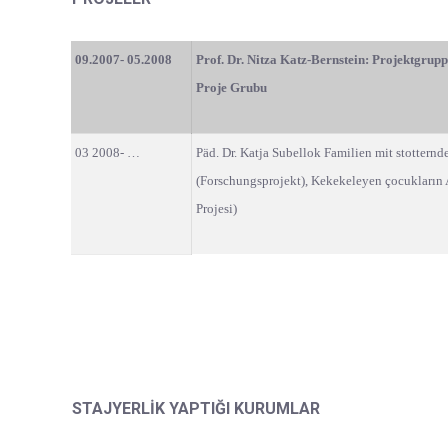
09.2007- 05.2008
Prof. Dr. Nitza Katz-Bernstein: Projektgrup
Proje Grubu
03 2008- …
Päd. Dr. Katja Subellok Familien mit stottern
(Forschungsprojekt), Kekekeleyen çocukların Ai
Projesi)
STAJYERLİK YAPTIĞI KURUMLAR